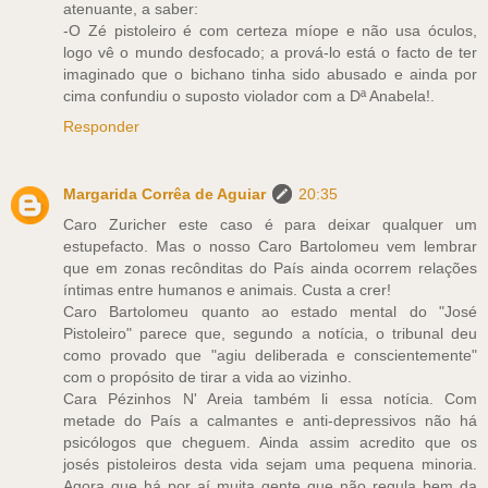
atenuante, a saber:
-O Zé pistoleiro é com certeza míope e não usa óculos,
logo vê o mundo desfocado; a prová-lo está o facto de ter
imaginado que o bichano tinha sido abusado e ainda por
cima confundiu o suposto violador com a Dª Anabela!.
Responder
Margarida Corrêa de Aguiar
20:35
Caro Zuricher este caso é para deixar qualquer um
estupefacto. Mas o nosso Caro Bartolomeu vem lembrar
que em zonas recônditas do País ainda ocorrem relações
íntimas entre humanos e animais. Custa a crer!
Caro Bartolomeu quanto ao estado mental do "José
Pistoleiro" parece que, segundo a notícia, o tribunal deu
como provado que "agiu deliberada e conscientemente"
com o propósito de tirar a vida ao vizinho.
Cara Pézinhos N' Areia também li essa notícia. Com
metade do País a calmantes e anti-depressivos não há
psicólogos que cheguem. Ainda assim acredito que os
josés pistoleiros desta vida sejam uma pequena minoria.
Agora que há por aí muita gente que não regula bem da