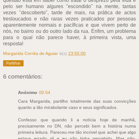
questão está em saber como tratar o desprezo pela vida e
pelo ser humano algures "escondido" na mente, tantas
vezes "descoberto", tarde de mais, na prática de actos
tresloucados e não raras vezes praticados por pessoas
aparentemente normais e pacíficas e que vivem perto de
nós, no bairro ou do outro lado da rua. Enfim, um problema
para o qual não parece haver, à primeira vista, uma
resposta!
Margarida Corrêa de Aguiar
à(s)
23:55:00
Partilhar
6 comentários:
Anónimo
00:54
Cara Margarida, partilho totalmente das suas convicções
quanto a tão mirabolante caso e seus significados.
Confesso que quando li a notícia hoje de manhã,
precisamente no DN, não percebi bem a história numa
primeira leitura. Pareceu-me tão incrivel que achei que algo
estava errado ali e eu não tinha percebido. Mas não,