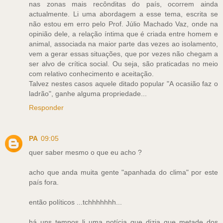
nas zonas mais recônditas do país, ocorrem ainda
actualmente. Li uma abordagem a esse tema, escrita se
não estou em erro pelo Prof. Júlio Machado Vaz, onde na
opinião dele, a relação íntima que é criada entre homem e
animal, associada na maior parte das vezes ao isolamento,
vem a gerar essas situações, que por vezes não chegam a
ser alvo de crítica social. Ou seja, são praticadas no meio
com relativo conhecimento e aceitação.
Talvez nestes casos aquele ditado popular "A ocasião faz o
ladrão", ganhe alguma propriedade...
Responder
PA
09:05
quer saber mesmo o que eu acho ?
acho que anda muita gente "apanhada do clima" por este
país fora.
então políticos ...tchhhhhhh...
há uns tempos li uma notícia que dizia que metade dos