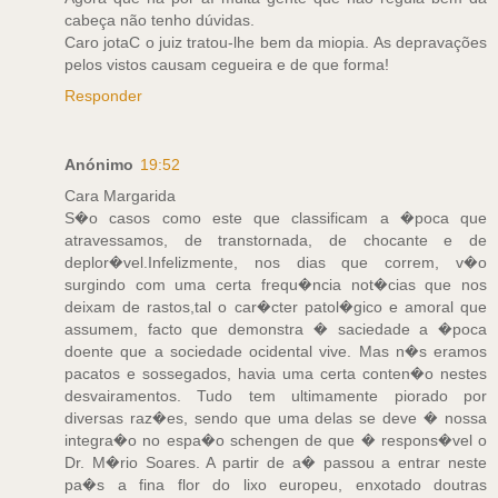
cabeça não tenho dúvidas.
Caro jotaC o juiz tratou-lhe bem da miopia. As depravações
pelos vistos causam cegueira e de que forma!
Responder
Anónimo
19:52
Cara Margarida
S�o casos como este que classificam a �poca que
atravessamos, de transtornada, de chocante e de
deplor�vel.Infelizmente, nos dias que correm, v�o
surgindo com uma certa frequ�ncia not�cias que nos
deixam de rastos,tal o car�cter patol�gico e amoral que
assumem, facto que demonstra � saciedade a �poca
doente que a sociedade ocidental vive. Mas n�s eramos
pacatos e sossegados, havia uma certa conten�o nestes
desvairamentos. Tudo tem ultimamente piorado por
diversas raz�es, sendo que uma delas se deve � nossa
integra�o no espa�o schengen de que � respons�vel o
Dr. M�rio Soares. A partir de a� passou a entrar neste
pa�s a fina flor do lixo europeu, enxotado doutras