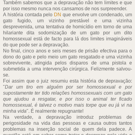
Também sabemos que a depravação não tem limites e que
por isso mesmo nunca nos cansamos de nos surpreender.
A história contada pelo
DN
que envolve um condenado, um
gato fugido, um vizinho prestável e uma vizinha
desprevenida, uma tentativa de homicídio em torno de uma
hilariante dita sodomização de um gato por um dito
homossexual está de facto para lá dos limites imagináveis
do que pode ser a depravação.
No final, cinco anos e seis meses de prisão efectiva para o
dono do gato e pelo meio um gato resgatado e uma vizinha
sobrevivente, atingida pelos disparos de uma pistola e
submetida a uma intervenção cirúrgica. Felizmente salvou-
se.
Foi assim que o juiz resumiu esta história de depravação:
"
Dar um tiro em alguém por ser homossexual e por
supostamente ter tido relações homossexuais com um gato
que ajudou a resgatar, e por isso o animal ter ficado
homossexual, é talvez o motivo mais torpe que eu já vi na
minha vida
". É realmente repugnante!
Na verdade, a depravação introduz problemas de
perigosidade na vida das pessoas e causa outros tantos
problemas na inserção social de quem dela padece. A