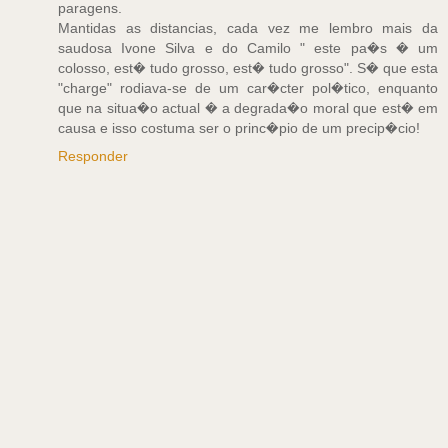
paragens.
Mantidas as distancias, cada vez me lembro mais da
saudosa Ivone Silva e do Camilo " este pa�s � um
colosso, est� tudo grosso, est� tudo grosso". S� que esta
"charge" rodiava-se de um car�cter pol�tico, enquanto
que na situa�o actual � a degrada�o moral que est� em
causa e isso costuma ser o princ�pio de um precip�cio!
Responder